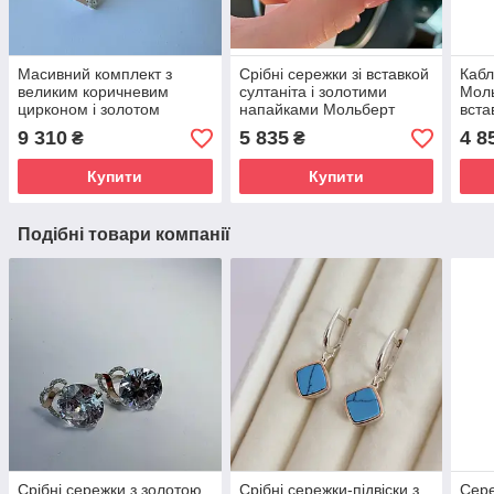
Масивний комплект з
Срібні сережки зі вставкой
Кабл
великим коричневим
султаніта і золотими
Моль
цирконом і золотом
напайками Мольберт
вста
Мольберт
9 310
5 835
4 8
₴
₴
Купити
Купити
Подібні товари компанії
Срібні сережки з золотою
Срібні сережки-підвіски з
Сере