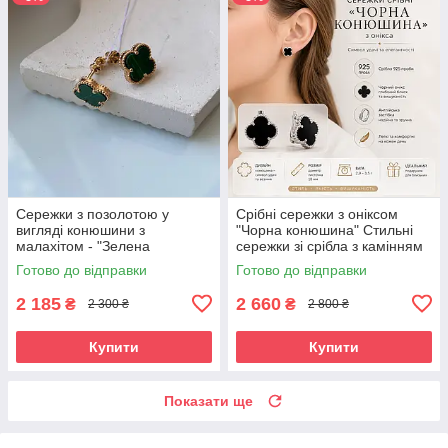
Сережки з позолотою у
Срібні сережки з оніксом
вигляді конюшини з
"Чорна конюшина" Стильні
малахітом - "Зелена
сережки зі срібла з камінням
конюшина" (1 см)
Готово до відправки
Готово до відправки
2 185
2 660
₴
₴
2 300 ₴
2 800 ₴
Купити
Купити
Показати ще