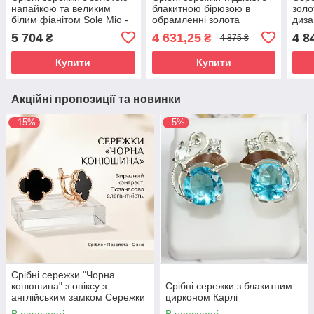
напайкою та великим
блакитною бірюзою в
золо
білим фіанітом Sole Mio -
обрамленні золота
диза
проба 925/375
«Бачата» - срібло 925,
проб
5 704
4 631,25
4 8
₴
₴
4 875 ₴
золото 375 проби
Купити
Купити
Акційні пропозиції та новинки
–15%
–5%
Срібні сережки "Чорна
конюшина" з оніксу з
Срібні сережки з блакитним
англійським замком Сережки
цирконом Карлі
срібло жіночі
В наявності
В наявності