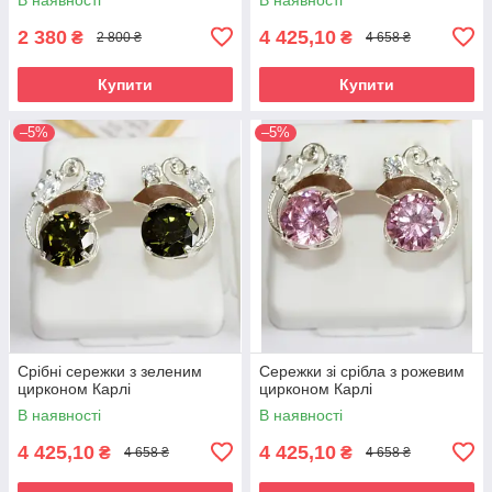
2 380
4 425,10
₴
₴
2 800 ₴
4 658 ₴
Купити
Купити
–5%
–5%
Срібні сережки з зеленим
Сережки зі срібла з рожевим
цирконом Карлі
цирконом Карлі
В наявності
В наявності
4 425,10
4 425,10
₴
₴
4 658 ₴
4 658 ₴