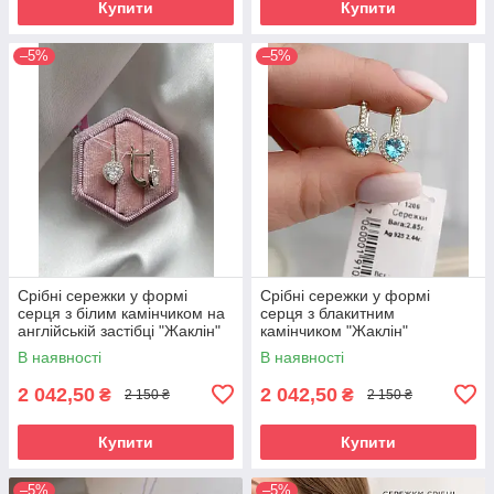
Купити
Купити
–5%
–5%
Срібні сережки у формі
Срібні сережки у формі
серця з білим камінчиком на
серця з блакитним
англійській застібці "Жаклін"
камінчиком "Жаклін"
В наявності
В наявності
2 042,50
2 042,50
₴
₴
2 150 ₴
2 150 ₴
Купити
Купити
–5%
–5%