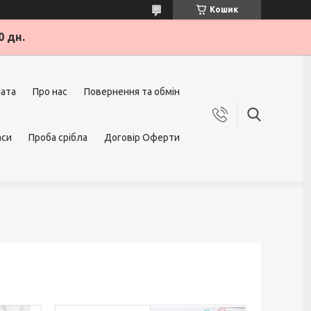
Кошик
0 дн.
лата
Про нас
Повернення та обмін
аси
Проба срібла
Договір Оферти