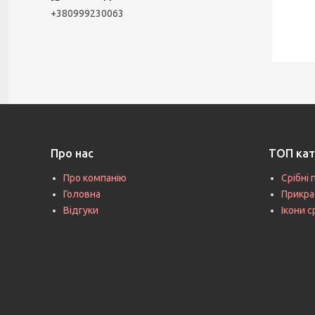
+380999230063
Про нас
ТОП кат
Про компанію
Срібні 
Головна
Прикра
Відгуки
Ікони с