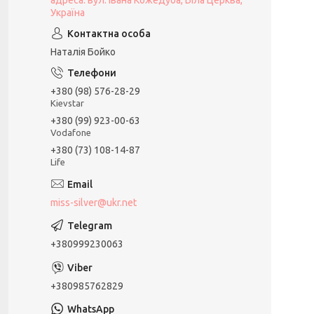
адреса: вул. Івана Кожедуба, Біла Церква,
Україна
Наталія Бойко
+380 (98) 576-28-29
Kievstar
+380 (99) 923-00-63
Vodafone
+380 (73) 108-14-87
Life
miss-silver@ukr.net
+380999230063
+380985762829