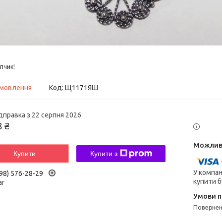
пчик!
амовлення
Код:
Щ1171ЯШ
дправка з 22 серпня 2026
8 ₴
Купити
Купити з
У компан
98) 576-28-29
купити б
ar
поверне