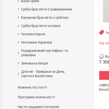
Ікони срібні
Срібні браслети з гравіюванням
Каучукові браслети з сріблом
Срібні браслети чоловічі
То
Чоловічі персні
Незламна Українка!
Під з
Подарунковий сертифікат та
упаковка
Ві
7 30
Зимова колекція
Для неї - Прикраси на День
Святого Валентина
+380 (
Новини та статті
Kievst
Програма лояльності
Часто задавані питання