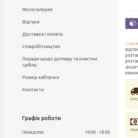
Фотогалерея
Відгуки
Доставка і оплата
Сере
Співробітництво
відті
розта
Поради щодо догляду та очистки
розта
срібла
додат
вашому
Розмір каблучки
Контакти
рах
Графік роботи
пер
Понеділок
10:00
18:00