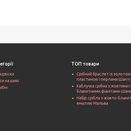
егорії
ТОП товари
підвіски
Срібний браслет із золотою
пластиною і перлами Шанті
си на шию
Каблучка срібна з жовтими і
рібні
блакитними фіанітами Шан
Набір срібла з жовто-блак
емаллю Мальва