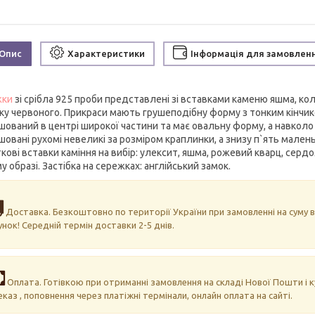
Опис
Характеристики
Інформація для замовлен
жки
зі срібла 925 проби представлені зі вставками каменю яшма, ко
нку червоного. Прикраси мають грушеподібну форму з тонким кінчи
шований в центрі широкої частини та має овальну форму, а навколо 
шовані рухомі невеликі за розміром краплинки, а знизу п`ять мален
кові вставки каміння на вибір: улексит, яшма, рожевий кварц, серд
 образі. Застібка на сережках: англійський замок.
Доставка. Безкоштовно по території України при замовленні на суму ві
унок! Середній термін доставки 2-5 днів.
Оплата. Готівкою при отриманні замовлення на складі Нової Пошти і ку
еказ , поповнення через платіжні термінали, онлайн оплата на сайті.