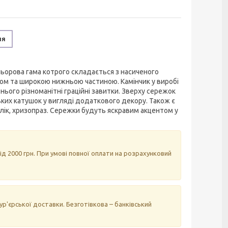
ня
льорова гама котрого складається з насиченого
ком та широкою нижньою частиною. Камінчик у виробі
нього різноманітні граційні завитки. Зверху сережок
ьких катушок у вигляді додаткового декору. Також є
олік, хризопраз. Сережки будуть яскравим акцентом у
д 2000 грн. При умові повної оплати на розрахунковий
р'єрської доставки. Безготівкова – банківський