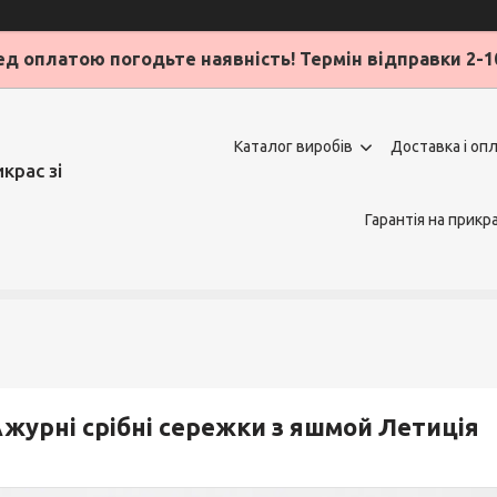
д оплатою погодьте наявність! Термін відправки 2-1
Каталог виробів
Доставка і оп
крас зі
Гарантія на прикр
журні срібні сережки з яшмой Летиція