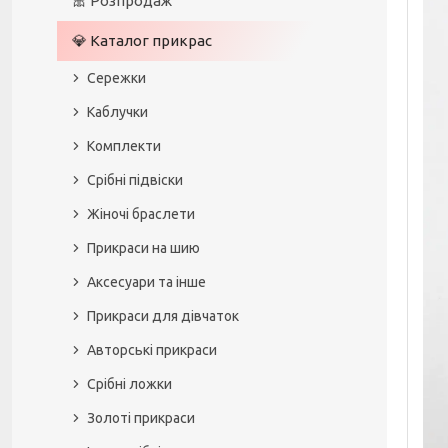
🎀 Розпродаж
💎 Каталог прикрас
Сережки
Каблучки
Комплекти
Срібні підвіски
Жіночі браслети
Прикраси на шию
Аксесуари та інше
Прикраси для дівчаток
Авторські прикраси
Срібні ложки
Золоті прикраси