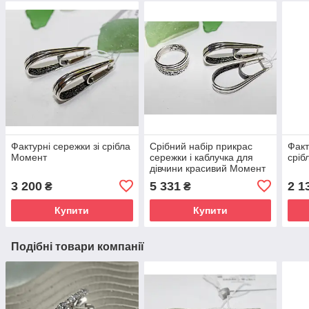
Фактурні сережки зі срібла
Срібний набір прикрас
Факт
Момент
сережки і каблучка для
сріб
дівчини красивий Момент
3 200
5 331
2 1
₴
₴
Купити
Купити
Подібні товари компанії