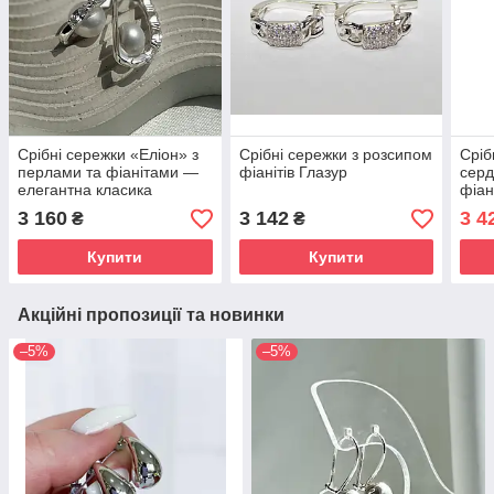
Срібні сережки «Еліон» з
Срібні сережки з розсипом
Сріб
перлами та фіанітами —
фіанітів Глазур
серд
елегантна класика
фіан
3 160
3 142
3 4
₴
₴
Купити
Купити
Акційні пропозиції та новинки
–5%
–5%