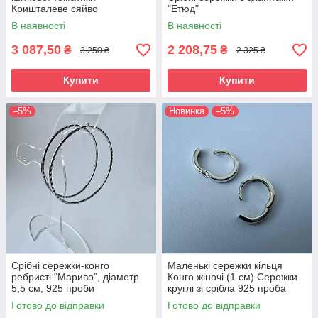
Кришталеве сяйво
"Етюд"
В наявності
В наявності
3 087,50
2 208,75
₴
₴
3 250 ₴
2 325 ₴
Купити
Купити
–5%
Новинка
–5%
Срібні сережки-конго
Маленькі сережки кільця
ребристі “Мариво”, діаметр
Конго жіночі (1 см) Сережки
5,5 см, 925 проби
круглі зі срібла 925 проба
Готово до відправки
Готово до відправки