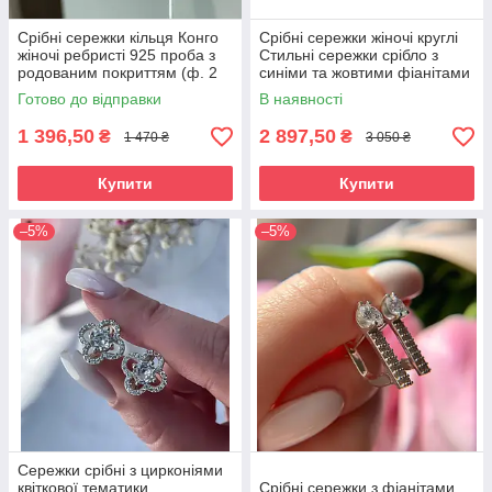
Срібні сережки кільця Конго
Срібні сережки жіночі круглі
жіночі ребристі 925 проба з
Стильні сережки срібло з
родованим покриттям (ф. 2
синіми та жовтими фіанітами
см)
Готово до відправки
В наявності
1 396,50
2 897,50
₴
₴
1 470 ₴
3 050 ₴
Купити
Купити
–5%
–5%
Сережки срібні з цирконіями
квіткової тематики
Срібні сережки з фіанітами