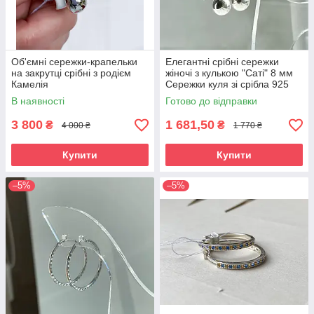
Об'ємні сережки-крапельки
Елегантні срібні сережки
на закрутці срібні з родієм
жіночі з кулькою "Саті" 8 мм
Камелія
Сережки куля зі срібла 925
проби
В наявності
Готово до відправки
3 800
1 681,50
₴
₴
4 000 ₴
1 770 ₴
Купити
Купити
–5%
–5%