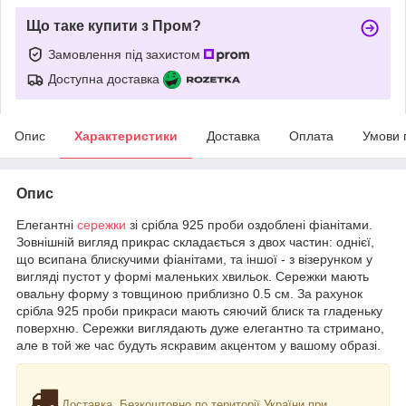
Що таке купити з Пром?
Замовлення під захистом
Доступна доставка
Опис
Характеристики
Доставка
Оплата
Умови 
Опис
Елегантні
сережки
зі срібла 925 проби оздоблені фіанітами.
Зовнішній вигляд прикрас складається з двох частин: однієї,
що всипана блискучими фіанітами, та іншої - з візерунком у
вигляді пустот у формі маленьких хвильок. Сережки мають
овальну форму з товщиною приблизно 0.5 см. За рахунок
срібла 925 проби прикраси мають сяючий блиск та гладеньку
поверхню. Сережки виглядають дуже елегантно та стримано,
але в той же час будуть яскравим акцентом у вашому образі.
Доставка. Безкоштовно по території України при