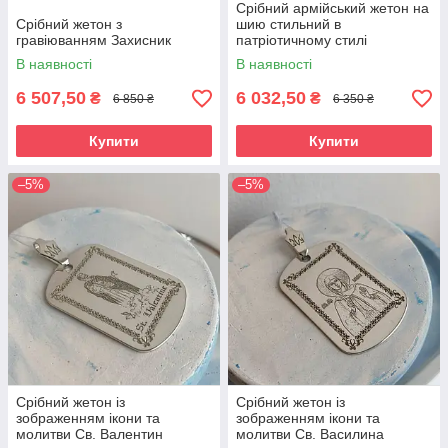
Срібний армійський жетон на
Срібний жетон з
шию стильний в
гравіюванням Захисник
патріотичному стилі
Російський військовий
В наявності
В наявності
корабель
6 507,50
6 032,50
₴
₴
6 850 ₴
6 350 ₴
Купити
Купити
–5%
–5%
Срібний жетон із
Срібний жетон із
зображенням ікони та
зображенням ікони та
молитви Св. Валентин
молитви Св. Василина