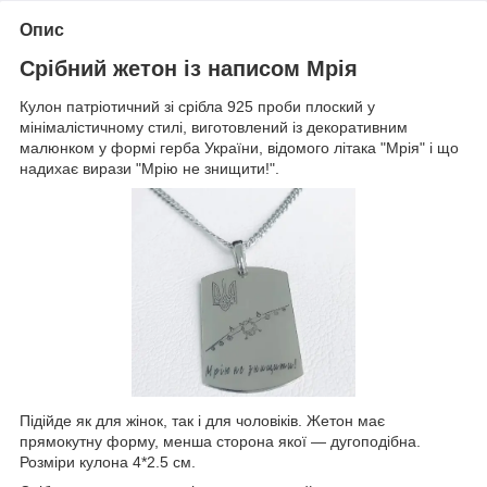
Опис
Срібний жетон із написом Мрія
Кулон патріотичний зі срібла 925 проби плоский у
мінімалістичному стилі, виготовлений із декоративним
малюнком у формі герба України, відомого літака "Мрія" і що
надихає вирази "Мрію не знищити!".
Підійде як для жінок, так і для чоловіків. Жетон має
прямокутну форму, менша сторона якої — дугоподібна.
Розміри кулона 4*2.5 см.