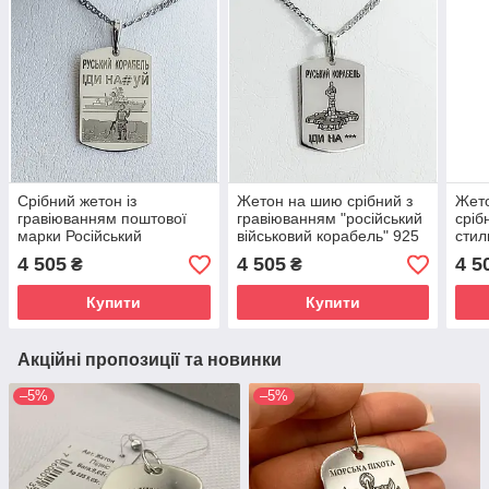
Срібний жетон із
Жетон на шию срібний з
Жето
гравіюванням поштової
гравіюванням "російський
сріб
марки Російський
військовий корабель" 925
стил
корабель патріотичний
проба Підвіска
грав
4 505
4 505
4 5
₴
₴
патріотична
Купити
Купити
Акційні пропозиції та новинки
–5%
–5%