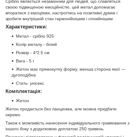
Срібло являється незамінним для людей, що славляться
своєю підвищеною емоційністю, цей метал допомагає
впоратися з емоціями, настроїтись на позитивні думки і
зробити внутрішній стан гармонійнішим і спокійнішим.
Характеристики:
Метал - срібло 925
Колір металу - білий
Розмір - 4*2.5 см
Вага - 5 г
Жетон має прямокутну форму, менша сторона якої —
дугоподібна
Стать- унісекс
Комплектація:
Жетон
Жетон продається без ланцюжка, але можна придбати
окремо.
Також є можливість нанесення індивідуального гравіювання з
іншого боку з додатковою доплатою 250 гривень.
Прикрасу відправляємо у фірмовій подарунковій упаковці і