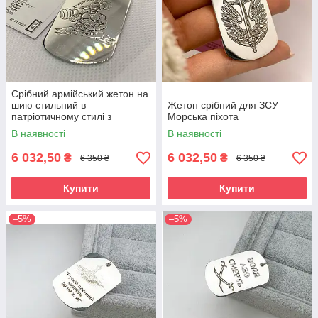
Срібний армійський жетон на
шию стильний в
Жетон срібний для ЗСУ
патріотичному стилі з
Морська піхота
козаком
В наявності
В наявності
6 032,50
6 032,50
₴
₴
6 350 ₴
6 350 ₴
Купити
Купити
–5%
–5%