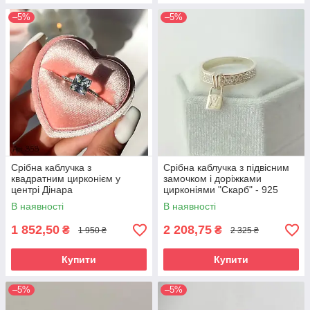
–5%
–5%
Срібна каблучка з
Срібна каблучка з підвісним
квадратним цирконієм у
замочком і доріжками
центрі Дінара
цирконіями "Скарб" - 925
проби
В наявності
В наявності
1 852,50
2 208,75
₴
₴
1 950 ₴
2 325 ₴
Купити
Купити
–5%
–5%