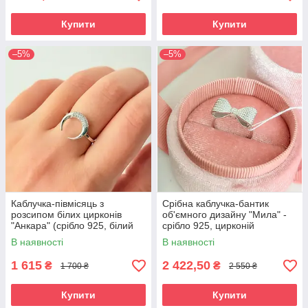
Купити
Купити
–5%
–5%
Каблучка-півмісяць з
Срібна каблучка-бантик
розсипом білих цирконів
об'ємного дизайну "Мила" -
"Анкара" (срібло 925, білий
срібло 925, цирконій
цирконій)
В наявності
В наявності
1 615
2 422,50
₴
₴
1 700 ₴
2 550 ₴
Купити
Купити