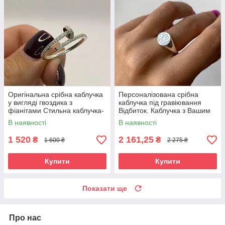
Оригінальна срібна каблучка
Персоналізована срібна
у вигляді гвоздика з
каблучка під гравіювання
фіанітами Стильна каблучка-
Відбиток. Каблучка з Вашим
гвоздик зі срібла жіноча
написом чи малюнком
В наявності
В наявності
1 520
2 161,25
₴
₴
1 600 ₴
2 275 ₴
Купити
Купити
Показати ще
Про нас