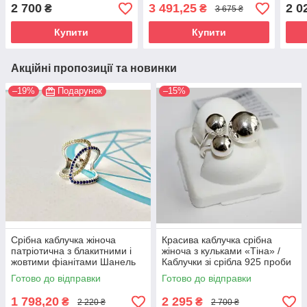
925 проби
заручин срібло 925 проби
сріб
2 700
3 491,25
2 0
₴
₴
3 675 ₴
Купити
Купити
Акційні пропозиції та новинки
–19%
Подарунок
–15%
Срібна каблучка жіноча
Красива каблучка срібна
патріотична з блакитними і
жіноча з кульками «Тіна» /
жовтими фіанітами Шанель
Каблучки зі срібла 925 проби
в подарунок дівчині
Готово до відправки
Готово до відправки
1 798,20
2 295
₴
₴
2 220 ₴
2 700 ₴