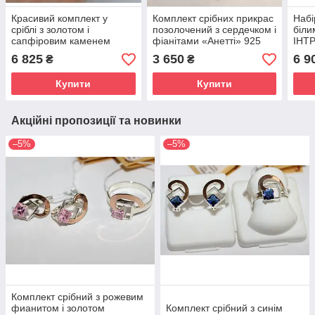
Красивий комплект у
Комплект срібних прикрас
Набі
сріблі з золотом і
позолочений з сердечком і
біли
сапфіровим каменем
фіанітами «Анетті» 925
ІНТР
АНЕТТА (проба 925/375)
проба / Набір сережки і
6 825
3 650
6 9
₴
₴
підвіска кольє жіночий
Купити
Купити
Акційні пропозиції та новинки
–5%
–5%
Комплект срібний з рожевим
фианитом і золотом
Комплект срібний з синім