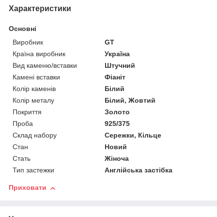
Характеристики
Основні
Виробник
GT
Країна виробник
Україна
Вид каменю/вставки
Штучний
Камені вставки
Фіаніт
Колір каменів
Білий
Колір металу
Білий, Жовтий
Покриття
Золото
Проба
925/375
Склад набору
Сережки, Кільце
Стан
Новий
Стать
Жіноча
Тип застежки
Англійська застібка
Приховати