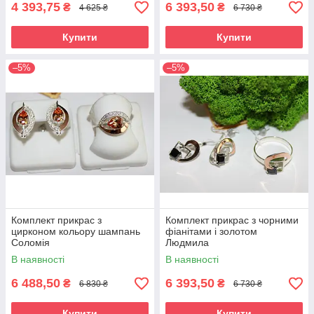
4 393,75
6 393,50
₴
₴
4 625 ₴
6 730 ₴
Купити
Купити
–5%
–5%
Комплект прикрас з
Комплект прикрас з чорними
цирконом кольору шампань
фіанітами і золотом
Соломія
Людмила
В наявності
В наявності
6 488,50
6 393,50
₴
₴
6 830 ₴
6 730 ₴
Купити
Купити