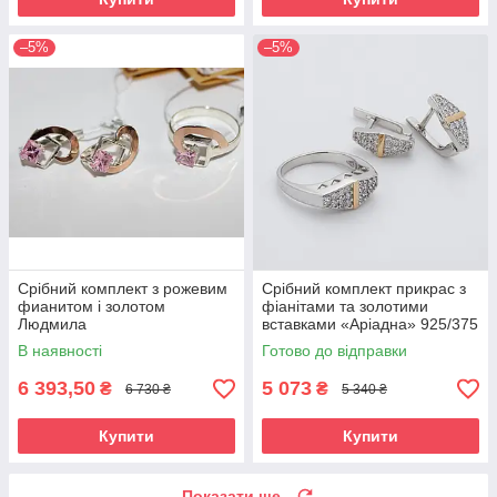
–5%
–5%
Срібний комплект з рожевим
Срібний комплект прикрас з
фианитом і золотом
фіанітами та золотими
Людмила
вставками «Аріадна» 925/375
В наявності
Готово до відправки
6 393,50
5 073
₴
₴
6 730 ₴
5 340 ₴
Купити
Купити
Показати ще