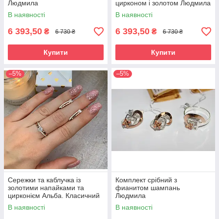
Людмила
цирконом і золотом Людмила
В наявності
В наявності
6 393,50
6 393,50
₴
₴
6 730 ₴
6 730 ₴
Купити
Купити
–5%
–5%
Сережки та каблучка із
Комплект срібний з
золотими напайками та
фианитом шампань
цирконієм Альба. Класичний
Людмила
гарнітур зі срібла з золотом
В наявності
В наявності