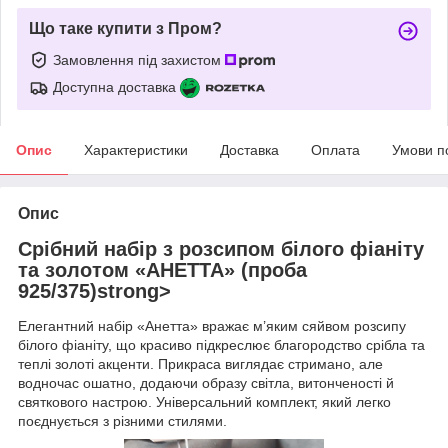
Що таке купити з Пром?
Замовлення під захистом
Доступна доставка
Опис
Характеристики
Доставка
Оплата
Умови п
Опис
Срібний набір з розсипом білого фіаніту
та золотом «АНЕТТА» (проба
925/375)strong>
Елегантний набір «Анетта» вражає м’яким сяйвом розсипу
білого фіаніту, що красиво підкреслює благородство срібла та
теплі золоті акценти. Прикраса виглядає стримано, але
водночас ошатно, додаючи образу світла, витонченості й
святкового настрою. Універсальний комплект, який легко
поєднується з різними стилями.