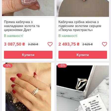
Пряма каблучка з
Каблучка срібна жіноча з
накладками золота та
підвісним золотим серцем
цирконіями Дует
«Пекуча пристрасть»
Каблучка зі срібла 925 проби
В наявності
В наявності
та золота 375 проби
3 087,50
2 493,75
₴
₴
3 250 ₴
2 625 ₴
Купити
Купити
–5%
–5%