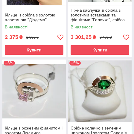
Ніжна каблучка зі срібла з
Кільце із срібла з золотою
золотими вставками та
пластиною "Діадема"
фіанітами "Галочка", срібло
925 / золото 375
В наявності
В наявності
2 375
3 301,25
₴
₴
2 500 ₴
3 475 ₴
Купити
Купити
–5%
–5%
Кільце з рожевим фианитом і
Срібне колечко з зеленим
золотом Людмила
цирконом і золотом Соломія