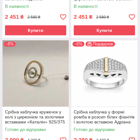
В наявності
В наявності
2 451
2 451
₴
₴
2 580 ₴
2 580 ₴
Купити
Купити
–5%
–5%
Подарунок
Срібна каблучка кружечок у
Срібна каблучка у формі
колі з цирконієм та золотими
ромба в розсип білих фіанітів
вставками «Каталін» 925/375
і золотою вставкою Адріана
Готово до відправки
Готово до відправки