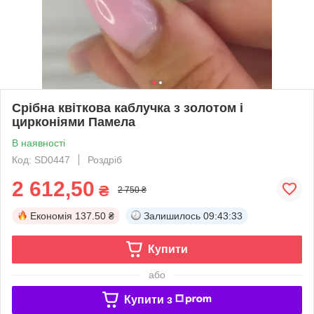
Срібна квіткова каблучка з золотом і
цирконіями Памела
В наявності
Код: SD0447
Роздріб
2 612,50
₴
2 750 ₴
Економія
137.50 ₴
Залишилось
09:43:32
Купити
або
Купити з