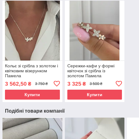
Кольє зі срібла з золотом і
Сережки-кафи у формі
квітковим візерунком
квіточок зі срібла із
Памела
золотом Памела
3 562,50
3 325
₴
₴
3 750 ₴
3 500 ₴
Купити
Купити
Подібні товари компанії