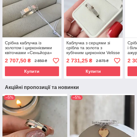
Срібна каблучка із
Каблучка з серцями зі
Сріб
золотом і цирконієвими
срібла та золота з
і бі
квіточками «Сеньйора»
кубічним цирконієм Velisse
ажур
"Мед
2 707,50
2 731,25
2 3
₴
₴
2 850 ₴
2 875 ₴
Купити
Купити
Акційні пропозиції та новинки
–5%
–5%