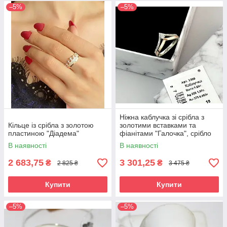
–5%
–5%
Ніжна каблучка зі срібла з
Кільце із срібла з золотою
золотими вставками та
пластиною "Діадема"
фіанітами "Галочка", срібло
925 / золото 375
В наявності
В наявності
2 683,75
3 301,25
₴
₴
2 825 ₴
3 475 ₴
Купити
Купити
–5%
–5%