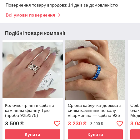
Повернення товару впродовж 14 днів за домовленістю
Всі умови повернення
Подібні товари компанії
Колечко-трініті в сріблі з
Срібна каблучка-доріжка з
Сріб
камінням фіаніту Тріо
синім камінням по колу
блак
(проба 925/375)
«Гармонія» — срібло 925
Модн
проби
сріб
3 500
3 230
3 0
₴
₴
3 400 ₴
Купити
Купити