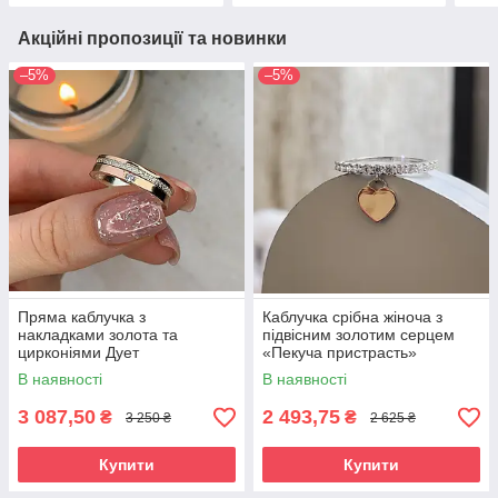
Акційні пропозиції та новинки
–5%
–5%
Пряма каблучка з
Каблучка срібна жіноча з
накладками золота та
підвісним золотим серцем
цирконіями Дует
«Пекуча пристрасть»
Каблучка зі срібла 925 проби
В наявності
В наявності
та золота 375 проби
3 087,50
2 493,75
₴
₴
3 250 ₴
2 625 ₴
Купити
Купити