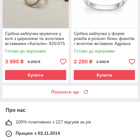
Срібна каблучка кружечок у
Срібна каблучка у формі
колі з цирконієм та золотими
ромба в розсип білих фіанітів
вставками «Каталін» 925/375
і золотою вставкою Адріана
Готово до відправки
Готово до відправки
3 990
2 280
₴
₴
4 200 ₴
2 400 ₴
Купити
Купити
Показати ще
Про нас
100% позитивних з 227 відгуків за рік
Працює з 03.11.2014