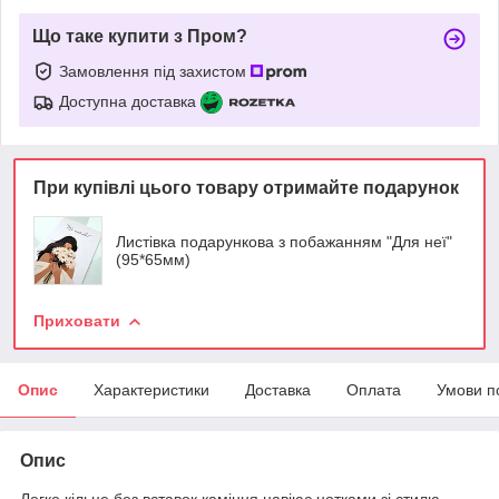
Що таке купити з Пром?
Замовлення під захистом
Доступна доставка
При купівлі цього товару отримайте подарунок
Листівка подарункова з побажанням "Для неї"
(95*65мм)
Приховати
Опис
Характеристики
Доставка
Оплата
Умови п
Опис
Легке кільце без вставок каміння навіює нотками зі стилю