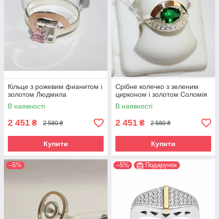
Кільце з рожевим фианитом і
Срібне колечко з зеленим
золотом Людмила
цирконом і золотом Соломія
В наявності
В наявності
2 451
2 451
₴
₴
2 580 ₴
2 580 ₴
Купити
Купити
–5%
–5%
Подарунок