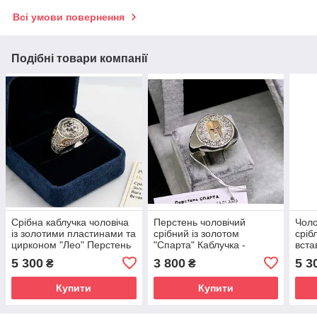
Всі умови повернення
Подібні товари компанії
Срібна каблучка чоловіча
Перстень чоловічий
Чоло
із золотими пластинами та
срібний із золотом
сріб
цирконом "Лео" Перстень
"Спарта" Каблучка -
вста
чоловічий срібло
печатка для чоловіка зі
стил
5 300
3 800
5 3
₴
₴
срібла
925 
Купити
Купити