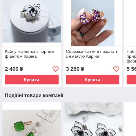
Каблучка-квітка з чорним
Сережки-квітки в позолоті
Набі
фіанітом Каріна
з емаллю Каріна
прик
форм
ема
2 400
3 260
5 5
₴
₴
Купити
Купити
Подібні товари компанії