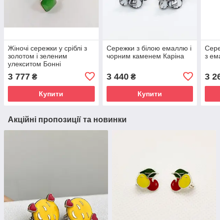
Жіночі сережки у сріблі з
Сережки з білою емаллю і
Сере
золотом і зеленим
чорним каменем Каріна
з ем
улекситом Бонні
3 777
3 440
3 2
₴
₴
Купити
Купити
Акційні пропозиції та новинки