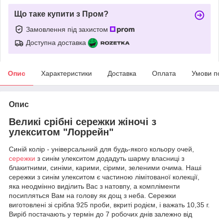
Що таке купити з Пром?
Замовлення під захистом
Доступна доставка
Опис
Характеристики
Доставка
Оплата
Умови п
Опис
Великі срібні сережки жіночі з
улекситом "Лоррейн"
Синій колір - універсальний для будь-якого кольору очей,
сережки
з синім улекситом додадуть шарму власниці з
блакитними, синіми, карими, сірими, зеленими очима. Наші
сережки з синім улекситом є частиною лімітованої колекції,
яка неодмінно виділить Вас з натовпу, а компліменти
посипляться Вам на голову як дощ з неба. Сережки
виготовлені зі срібла 925 проби, вкриті родієм, і важать 10,35 г.
Виріб постачають у термін до 7 робочих днів залежно від