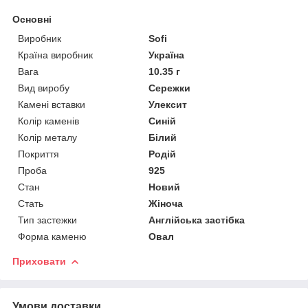
Основні
Виробник
Sofi
Країна виробник
Україна
Вага
10.35 г
Вид виробу
Сережки
Камені вставки
Улексит
Колір каменів
Синій
Колір металу
Білий
Покриття
Родій
Проба
925
Стан
Новий
Стать
Жіноча
Тип застежки
Англійська застібка
Форма каменю
Овал
Приховати
Умови доставки