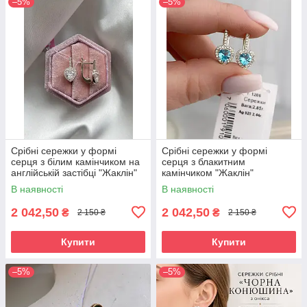
–5%
–5%
Срібні сережки у формі
Срібні сережки у формі
серця з білим камінчиком на
серця з блакитним
англійській застібці "Жаклін"
камінчиком "Жаклін"
В наявності
В наявності
2 042,50
2 042,50
₴
₴
2 150 ₴
2 150 ₴
Купити
Купити
–5%
–5%