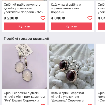
Срібний набір ажурного
Каблучка зі срібла з
Сріб
дизайну з зеленим
чорним улекситом
з те
улекситом Лоррейн - 925
Лоррейн
улек
проби
9 280
4 040
4 0
₴
₴
Купити
Купити
Подібні товари компанії
Срібні сережки підвіски
Великі срібні сережки
Сріб
жіночі з місячним каменем
жіночі з улекситом
кам
"Рут" Великі Сережки зі
"Джоанна" Сережки зі
«Ся
срібла 925 проби
срібла з каменем
Стил