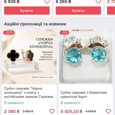
6 938
6 265
2 7
₴
₴
позо
Купити
Купити
Акційні пропозиції та новинки
–15%
–5%
Срібні сережки "Чорна
конюшина" з оніксу з
Срібні сережки з блакитним
англійським замком Сережки
цирконом Карлі
срібло жіночі
В наявності
В наявності
2 380
4 425,10
₴
₴
2 800 ₴
4 658 ₴