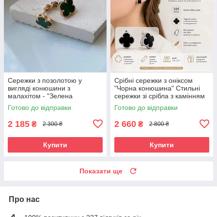
Сережки з позолотою у
Срібні сережки з оніксом
вигляді конюшини з
"Чорна конюшина" Стильні
малахітом - "Зелена
сережки зі срібла з камінням
конюшина" (1 см)
Готово до відправки
Готово до відправки
2 185
2 660
₴
₴
2 300 ₴
2 800 ₴
Купити
Купити
Показати ще
Про нас