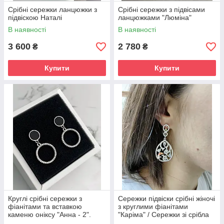
Срібні сережки ланцюжки з
Срібні сережки з підвісами
підвіскою Наталі
ланцюжками "Люміна"
В наявності
В наявності
3 600
2 780
₴
₴
Купити
Купити
Круглі срібні сережки з
Сережки підвіски срібні жіночі
фіанітами та вставкою
з круглими фіанітами
каменю оніксу "Анна - 2".
"Каріма" / Сережки зі срібла