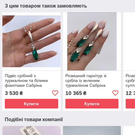
З цим товаром також замовляють
Підвіс срібний з
Розкішний гарнітур зі
Розк
турмаліном та білими
срібла із зеленим
сріб
фіанітами Сабріна
турмаліном Сабріна
султ
3 530
10 365
12 
₴
₴
Купити
Купити
Подібні товари компанії