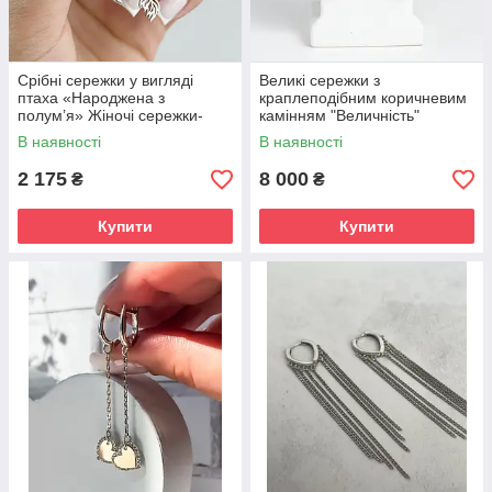
Срібні сережки у вигляді
Великі сережки з
птаха «Народжена з
краплеподібним коричневим
полум’я» Жіночі сережки-
камінням "Величність"
фенікс срібні 925 проба
В наявності
В наявності
2 175
8 000
₴
₴
Купити
Купити