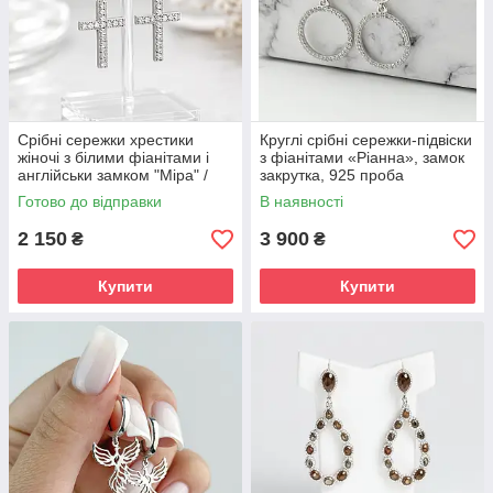
Срібні сережки хрестики
Круглі срібні сережки-підвіски
жіночі з білими фіанітами і
з фіанітами «Ріанна», замок
англійськи замком "Міра" /
закрутка, 925 проба
Стильні сережки срібло з
Готово до відправки
В наявності
камінням
2 150
3 900
₴
₴
Купити
Купити