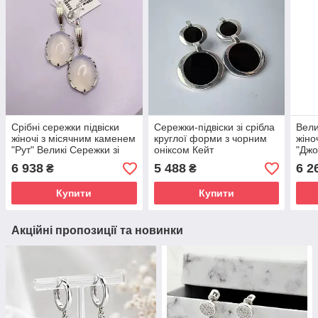
Срібні сережки підвіски
Сережки-підвіски зі срібла
Вели
жіночі з місячним каменем
круглої форми з чорним
жіно
"Рут" Великі Сережки зі
оніксом Кейт
"Джо
срібла 925 проби
сріб
6 938
5 488
6 2
₴
₴
Купити
Купити
Акційні пропозиції та новинки