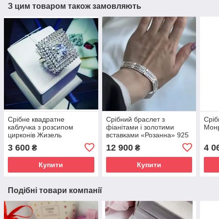
З цим товаром також замовляють
Срібне квадратне
Срібний браслет з
Сріб
каблучка з розсипом
фіанітами і золотими
Мон
цирконів Жизель
вставками «Розанна» 925
проби, 18 см
3 600
12 900
4 0
₴
₴
Купити
Купити
Подібні товари компанії