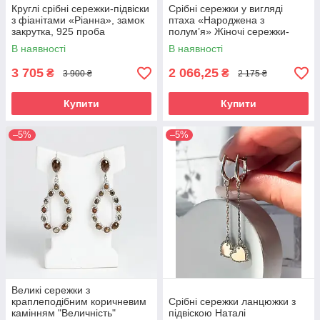
Круглі срібні сережки-підвіски
Срібні сережки у вигляді
з фіанітами «Ріанна», замок
птаха «Народжена з
закрутка, 925 проба
полум’я» Жіночі сережки-
фенікс срібні 925 проба
В наявності
В наявності
3 705
2 066,25
₴
₴
3 900 ₴
2 175 ₴
Купити
Купити
–5%
–5%
Великі сережки з
краплеподібним коричневим
Срібні сережки ланцюжки з
камінням "Величність"
підвіскою Наталі