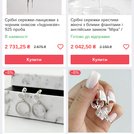
Срібні сережки-ланцюжки з
Срібні сережки хрестики
чорним оніксом «Індонезія»
жіночі з білими фіанітами і
925 проба
англійськи замком "Міра" /
Стильні сережки срібло з
В наявності
Готово до відправки
камінням
2 731,25
2 042,50
₴
₴
2 875 ₴
2 150 ₴
Купити
Купити
–5%
–5%