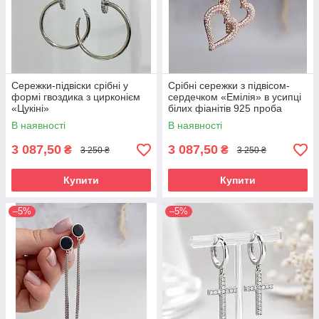
Сережки-підвіски срібні у
Срібні сережки з підвісом-
формі гвоздика з цирконієм
сердечком «Емілія» в усипці
«Цукіні»
білих фіанітів 925 проба
В наявності
В наявності
3 087,50
3 087,50
₴
₴
3 250 ₴
3 250 ₴
Купити
Купити
–5%
–5%