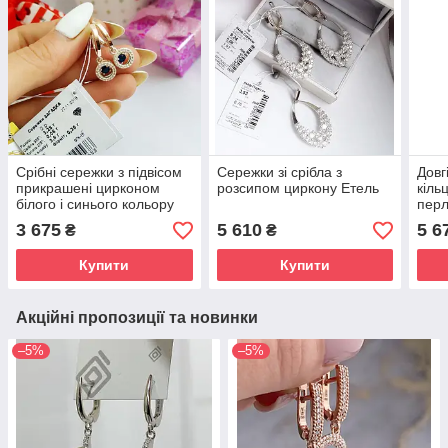
Срібні сережки з підвісом
Сережки зі срібла з
Довг
прикрашені цирконом
розсипом циркону Етель
кіль
білого і синього кольору
пер
Загадка
3 675
5 610
5 6
₴
₴
Купити
Купити
Акційні пропозиції та новинки
–5%
–5%