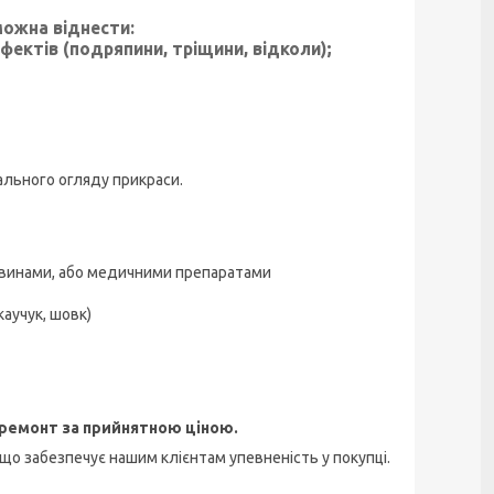
можна віднести:
фектів (подряпини, тріщини, відколи);
уального огляду прикраси.
човинами, або медичними препаратами
каучук, шовк)
й ремонт за прийнятною ціною.
о забезпечує нашим клієнтам упевненість у покупці.