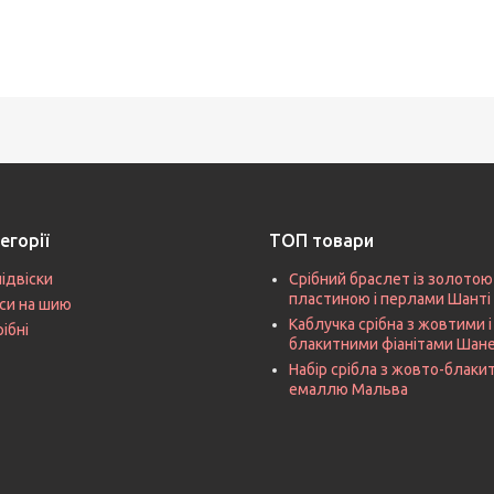
егорії
ТОП товари
підвіски
Срібний браслет із золотою
пластиною і перлами Шанті
си на шию
Каблучка срібна з жовтими і
рібні
блакитними фіанітами Шан
Набір срібла з жовто-блак
емаллю Мальва