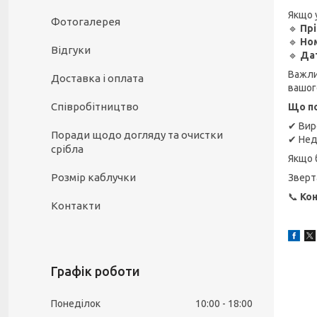
Якщо 
Фотогалерея
🔹
Пр
🔹
Но
Відгуки
🔹
Да
Важл
Доставка і оплата
вашог
Співробітництво
Що по
✔ Вир
Поради щодо догляду та очистки
✔ Нед
срібла
Якщо 
Розмір каблучки
Зверт
📞
Кон
Контакти
Графік роботи
Понеділок
10:00
18:00