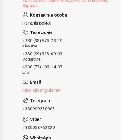
адреса: вул. Івана Кожедуба, Біла Церква,
Україна
Наталія Бойко
+380 (98) 576-28-29
Kievstar
+380 (99) 923-00-63
Vodafone
+380 (73) 108-14-87
Life
miss-silver@ukr.net
+380999230063
+380985762829