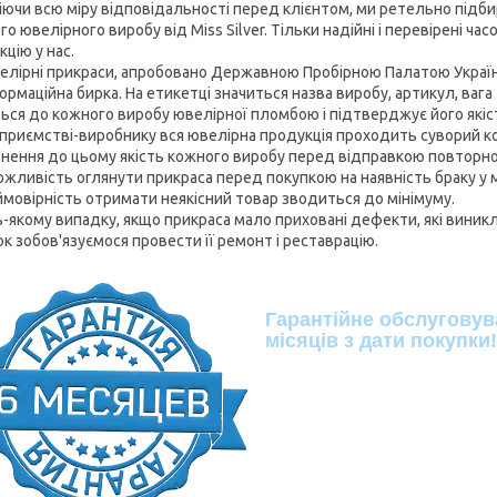
іючи всю міру відповідальності перед клієнтом, ми ретельно підбир
го ювелірного виробу від Miss Silver. Тільки надійні і перевірені 
цію у нас.
велірні прикраси, апробовано Державною Пробірною Палатою Україн
ормаційна бирка. На етикетці значиться назва виробу, артикул, вага
ться до кожного виробу ювелірної пломбою і підтверджує його якіс
дприємстві-виробнику вся ювелірна продукція проходить суворий к
нення до цьому якість кожного виробу перед відправкою повторно
ожливість оглянути прикраса перед покупкою на наявність браку у
ймовірність отримати неякісний товар зводиться до мінімуму.
-якому випадку, якщо прикраса мало приховані дефекти, які виникли 
к зобов'язуємося провести її ремонт і реставрацію.
Гарантійне обслуговув
місяців з дати покупки!