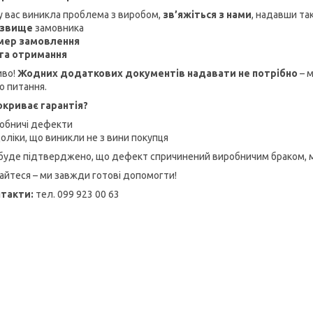
у вас виникла проблема з виробом,
зв’яжіться з нами
, надавши так
ізвище
замовника
мер замовлення
та отримання
иво!
Жодних додаткових документів надавати не потрібно
– 
о питання.
криває гарантія?
обничі дефекти
оліки, що виникли не з вини покупця
буде підтверджено, що дефект спричинений виробничим браком, 
айтеся – ми завжди готові допомогти!
такти:
тел. 099 923 00 63