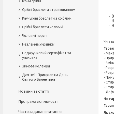
Ікони срібні
Срібні браслети з гравіюванням
- 
Каучукові браслети з сріблом
- 
- 
Срібні браслети чоловічі
Чоловічі персні
Чи є 
Незламна Українка!
Гаран
Подарунковий сертифікат та
- Мех
упаковка
- При
- Змі
Зимова колекція
- Роз
- Розр
Для неї - Прикраси на День
- Пом
Святого Валентина
- Стир
- Стир
Новини та статті
- Деф
Не га
Програма лояльності
Гаран
Часто задавані питання
Як ск