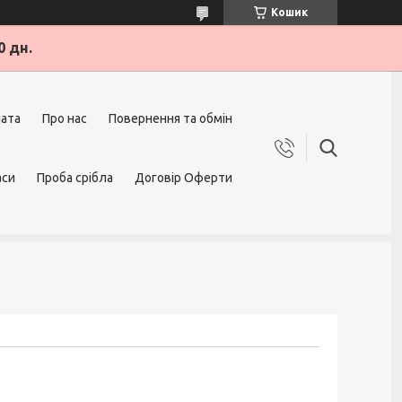
Кошик
0 дн.
лата
Про нас
Повернення та обмін
аси
Проба срібла
Договір Оферти