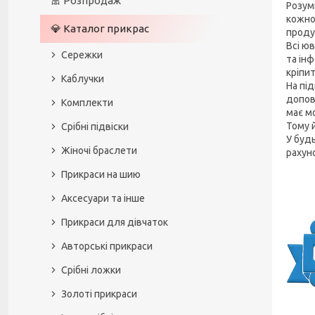
🎀 Розпродаж
Розум
кожно
💎 Каталог прикрас
продук
Всі ю
Сережки
та інф
кріпи
Каблучки
На пі
допов
Комплекти
має м
Тому 
Срібні підвіски
У будь
Жіночі браслети
рахуно
Прикраси на шию
Аксесуари та інше
Прикраси для дівчаток
Авторські прикраси
Срібні ложки
Золоті прикраси