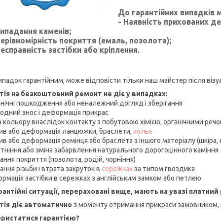
До гарантійних випадків 
- Наявність прихованих де
Випадання каменів;
Нерівномірність покриття (емаль, позолота);
Несправність застібки або кріплення.
випадок гарантійним, може відповісти тільки наш майстер після віз
тія на безкоштовний ремонт не діє у випадках:
анічні пошкодження або неналежний догляд і зберігання
родний знос і деформація прикрас
на кольору внаслідок контакту з побутовою хімією, органічними ре
рив або деформація ланцюжки, браслети,
кольє
ив або деформація ремінця або браслета з іншого матеріалу (шкіра, 
утніння або зміна забарвлення натурального дорогоцінного каміння
ання покриття (позолота, родій, чорніння)
ання різьби і втрата закруток в
сережках
за типом гвоздика
ормація застібки в сережках з англійським замком або петлею
рантійні ситуації, перераховані вище, мають на увазі платни
тія діє автоматично
з моменту отримання прикраси замовником, щ
ористатися гарантією?