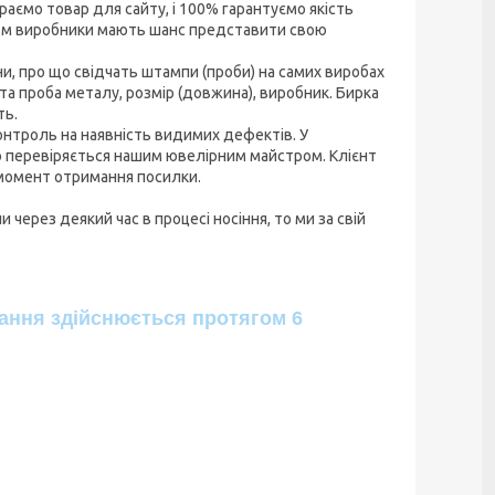
аємо товар для сайту, і 100% гарантуємо якість
часом виробники мають шанс представити свою
и, про що свідчать штампи (проби) на самих виробах
 та проба металу, розмір (довжина), виробник. Бирка
ть.
онтроль на наявність видимих дефектів. У
 перевіряється нашим ювелірним майстром. Клієнт
 момент отримання посилки.
через деякий час в процесі носіння, то ми за свій
ання здійснюється протягом 6