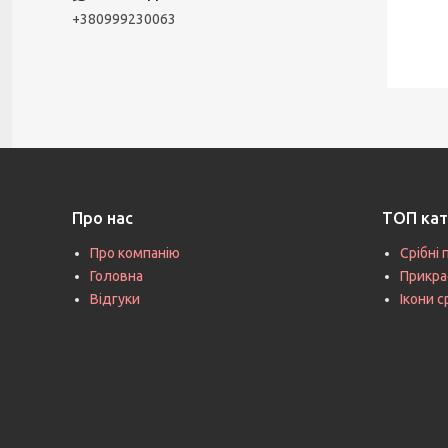
+380999230063
Про нас
ТОП кат
Про компанію
Срібні 
Головна
Прикра
Відгуки
Ікони с