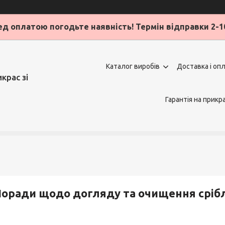
д оплатою погодьте наявність! Термін відправки 2-1
Каталог виробів
Доставка і оп
крас зі
Гарантія на прикр
оради щодо догляду та очищення сріб