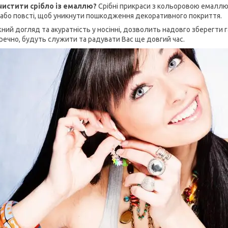
чистити срібло із емаллю?
Срібні прикраси з кольоровою емаллю
 або повсті, щоб уникнути пошкодження декоративного покриття.
ний догляд та акуратність у носінні, дозволить надовго зберегти 
речно, будуть служити та радувати Вас ще довгий час.