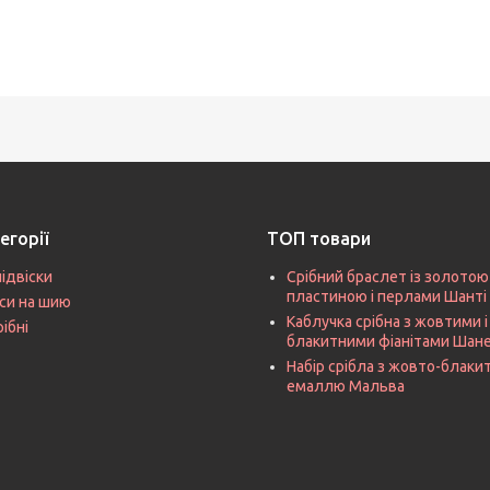
егорії
ТОП товари
підвіски
Срібний браслет із золотою
пластиною і перлами Шанті
си на шию
Каблучка срібна з жовтими і
рібні
блакитними фіанітами Шан
Набір срібла з жовто-блак
емаллю Мальва