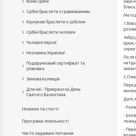
Ікони срібні
наші 
блиск
Срібні браслети з гравіюванням
Метод
Каучукові браслети з сріблом
1.Вик
розчи
Срібні браслети чоловічі
Забру
Чоловічі персні
крем, 
серве
Незламна Українка!
Після
натур
Подарунковий сертифікат та
упаковка
змінит
2.Очи
Зимова колекція
Перед
Для неї - Прикраси на День
милом
Святого Валентина
Далі,
- Розч
Новини та статті
- роз
Програма лояльності
ложку
- Пер
Часто задавані питання
вплив