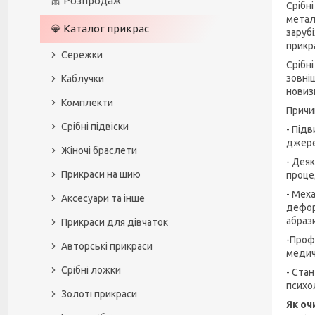
🎀 Розпродаж
Срібн
метал
💎 Каталог прикрас
заруб
прикр
Сережки
Срібн
зовні
Каблучки
новизн
Комплекти
Причи
Срібні підвіски
- Підв
джере
Жіночі браслети
- Деяк
Прикраси на шию
процед
- Мех
Аксесуари та інше
дефор
абраз
Прикраси для дівчаток
-Проф
Авторські прикраси
медич
Срібні ложки
- Ста
психол
Золоті прикраси
Як оч