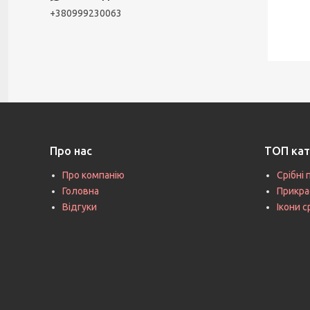
+380999230063
Про нас
ТОП кат
Про компанію
Срібні 
Головна
Прикра
Відгуки
Ікони с