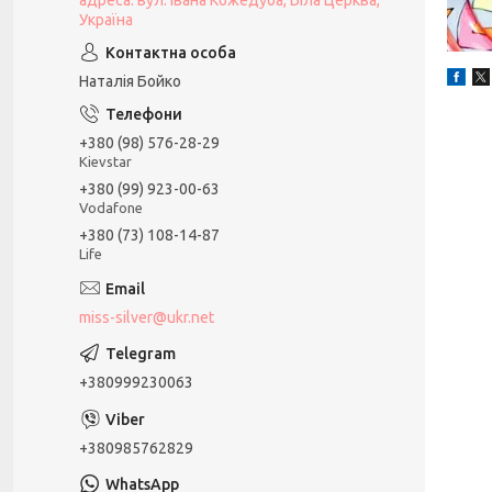
адреса: вул. Івана Кожедуба, Біла Церква,
Україна
Наталія Бойко
+380 (98) 576-28-29
Kievstar
+380 (99) 923-00-63
Vodafone
+380 (73) 108-14-87
Life
miss-silver@ukr.net
+380999230063
+380985762829