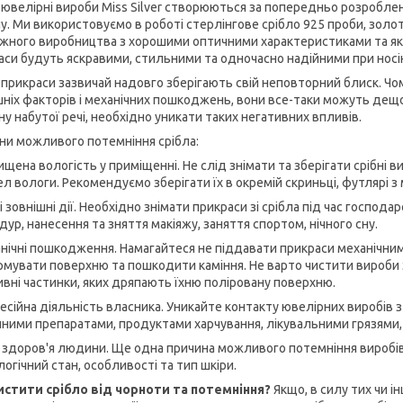
і ювелірні вироби Miss Silver створюються за попередньо розробле
у. Ми використовуємо в роботі стерлінгове срібло 925 проби, золот
іжного виробництва з хорошими оптичними характеристиками та як
аси будуть яскравими, стильними та одночасно надійними при носін
і прикраси зазвичай надовго зберігають свій неповторний блиск. Ч
шніх факторів і механічних пошкоджень, вони все-таки можуть дещо
у набутої речі, необхідно уникати таких негативних впливів.
ни можливого потемніння срібла:
ищена вологість у приміщенні. Не слід знімати та зберігати срібні в
л вологи. Рекомендуємо зберігати їх в окремій скриньці, футлярі 
і зовнішні дії. Необхідно знімати прикраси зі срібла під час господ
ур, нанесення та зняття макіяжу, заняття спортом, нічного сну.
анічні пошкодження. Намагайтеся не піддавати прикраси механічним 
мувати поверхню та пошкодити каміння. Не варто чистити вироби з
ивні частинки, яких дряпають їхню поліровану поверхню.
есійна діяльність власника. Уникайте контакту ювелірних виробів 
ними препаратами, продуктами харчування, лікувальними грязями
н здоров'я людини. Ще одна причина можливого потемніння виробів і
огічний стан, особливості та тип шкіри.
истити срібло від чорноти та потемніння?
Якщо, в силу тих чи і