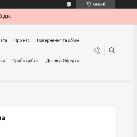
Кошик
0 дн.
лата
Про нас
Повернення та обмін
аси
Проба срібла
Договір Оферти
ла