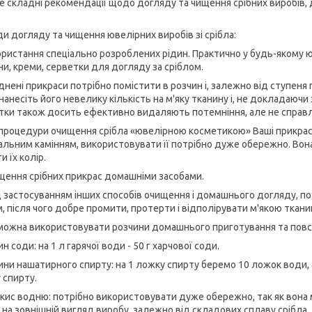
не складні рекомендації щодо догляду та чищення срібних виробів, 
.
и догляду та чищення ювелірних виробів зі срібла:
ористання спеціально розроблених рідин. Практично у будь-якому 
ни, креми, серветки для догляду за сріблом.
днені прикраси потрібно помістити в розчин і, залежно від ступеня
нанесіть його невелику кількість на м'яку тканину і, не докладаючи 
тки також досить ефективно видаляють потемніння, але не справ
 процедури очищення срібла «ювелірною косметикою» Ваші прикраси
альним камінням, використовувати її потрібно дуже обережно. Вона
и їх колір.
щення срібних прикрас домашніми засобами.
 застосуванням інших способів очищення і домашнього догляду, пот
, після чого добре промити, протерти і відполірувати м'якою ткан
 можна використовувати розчини домашнього приготування та повсяк
ин соди: на 1 л гарячої води - 50 г харчової соди.
чини нашатирного спирту: на 1 ложку спирту беремо 10 ложок води,
 спирту.
екис водню: потрібно використовувати дуже обережно, так як вона 
 на зовнішній вигляд виробу, залежно від складових сплаву срібла.