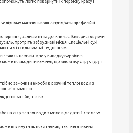
допоможуть легко повернути їх первісну красу і
ювелірному магазині можна придбати професійні
 почорніння, залишити на деякий час. Використовуючи
зусиль, протріть забруднені місця. Спеціальні сухі
ляються із сильним забрудненням.
 стають новими. Але у випадку виробів з
 може пошкодити каміння, що має м'яку структуру і
рібно замочити вироби в розчині теплої води з
иною або замшею.
денні засоби, такі як:
 або на літр теплої води з милом додати 1 столову
може вплинути як позитивний, так і негативний