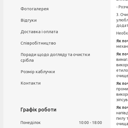
- Розч
Фотогалерея
3. Оч
Відгуки
улюбл
додат
Доставка і оплата
Необх
Як по
Співробітництво
механ
Як по
Поради щодо догляду та очистки
вимаг
срібла
викор
етило
Розмір каблучки
очищен
Контакти
Як по
проми
викор
зіпсу
Як по
Графік роботи
напів
пилу 
Понеділок
10:00
18:00
очища