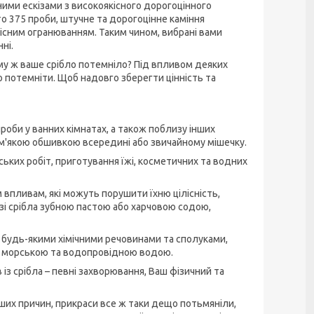
ними ескізами з високоякісного дорогоцінного
о 375 проби, штучне та дорогоцінне каміння
існим огранюванням. Таким чином, вибрані вами
ні.
ому ж ваше срібло потемніло? Під впливом деяких
 потемніти. Щоб надовго зберегти цінність та
ироби у ванних кімнатах, а також поблизу інших
з м'якою обшивкою всередині або звичайному мішечку.
арських робіт, приготування їжі, косметичних та водних
впливам, які можуть порушити їхню цілісність,
і срібла зубною пастою або харчовою содою,
з будь-якими хімічними речовинами та сполуками,
, морською та водопровідною водою.
з срібла – певні захворювання, Ваш фізичний та
нших причин, прикраси все ж таки дещо потьмяніли,