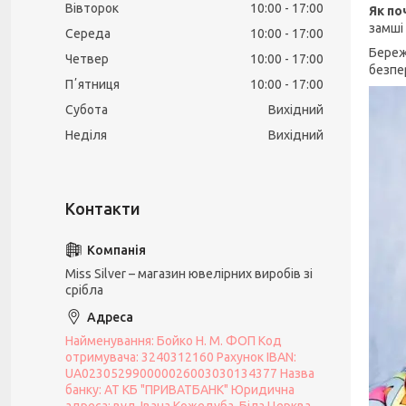
Вівторок
10:00
17:00
Як по
замші
Середа
10:00
17:00
Береж
Четвер
10:00
17:00
безпе
Пʼятниця
10:00
17:00
Субота
Вихідний
Неділя
Вихідний
Miss Silver – магазин ювелірних виробів зі
срібла
Найменування: Бойко Н. М. ФОП Код
отримувача: 3240312160 Рахунок IBAN:
UA023052990000026003030134377 Назва
банку: АТ КБ "ПРИВАТБАНК" Юридична