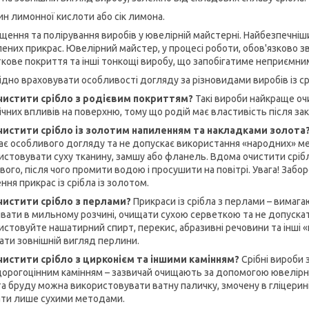
ин лимонної кислоти або сік лимона.
ищення та полірування виробів у ювелірній майстерні. Найбезпечні
ених прикрас. Ювелірний майстер, у процесі роботи, обов'язково зв
кове покриття та інші тонкощі виробу, що запобігатиме неприємни
ідно враховувати особливості догляду за різновидами виробів із ср
чистити срібло з родієвим покриттям?
Такі вироби найкраще оч
ічних впливів на поверхню, тому що родій має властивість після зак
чистити срібло із золотим напиленням та накладками золота
ає особливого догляду та не допускає використання «народних» м
истовувати суху тканину, замшу або фланель. Вдома очистити срі
вого, після чого промити водою і просушити на повітрі. Увага! За
ня прикрас із срібла із золотом.
чистити срібло з перлами?
Прикраси із срібла з перлами – вимаг
вати в мильному розчині, очищати сухою серветкою та не допускат
истовуйте нашатирний спирт, перекис, абразивні речовини та інші «н
вати зовнішній вигляд перлини.
чистити срібло з цирконієм та іншими камінням?
Срібні вироби 
дорогоцінним камінням – зазвичай очищають за допомогою ювелірн
та бруду можна використовувати ватну паличку, змочену в гліцерин
ти лише сухими методами.