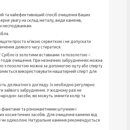
ший та найефективніший спосіб очищення Ваших
ерне увагу на склад металу, види каменів,
м несподіванкам.
ібла.
ищати просто м'якою серветкою і не допускати
інчення деякого часу стиратися.
?
Срібло із золотими вставками та позолотою –
етодів очищення. При незначних забрудненнях можна
бло з позолотою можна за допомогою оцту або спирту
бороняється використовувати нашатирний спирт для
ають делікатного догляду. Їх необхідно регулярно
и зайвого забруднення. У жодному разі не
ародні» засоби, які можуть змінити колір та
з фіанітами та різноманітними штучним і
их косметичних засобів. Для очищення каменю від
і чи одеколоні. Натуральне каміння рекомендується