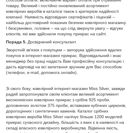
способів оплати, включаючи варіант оплати при отриманні
товару. Великий і постійно оновлюваний асортимент
ювелірних виробів в каталозі також є критерієм надійності
компанії. Наявність відповідних сертифікатів і ліцензій –
найбільш достовірний показник безпеки ювелірного магазину.
І безсумнівно, головне – на що слід звернути увагу – відгуки
клієнтів, які вже здійснили покупку прикрас на сайті.
Порада 5.
Досвідчений консультант.
Зворотній зв'язок з покупцем – запорука здійснення вдалих
покупок в інтернет-магазині прикрас. Відповідальний і знає
менеджер без праці надасть Вам професійну консультацію і
дасть відповіді на всі запитання зручним для Вас способом
(телефон, e-mail, допомога онлайн).
Зі свого боку, ювелірний інтернет-магазин Miss Silver, завжди
радий запропонувати своїм клієнтам великий асортимент
високоякісних ювелірних прикрас з срібла 925 проби,
доповнених золотом 375 проби, вставками кубічних цирконів,
дорогоцінних і синтетичних каменів. Каталог срібних
ювелірних виробів Miss Silver налічує більше 1200 моделей
прикрас сучасного дизайну, більшість з яких є в наявності на
складі власного ювелірного виробництва. Відмінна якість,