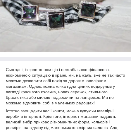
Сьогодні, із зростанням цін і нестабільною фінансово-
економічною ситуацією в країні, ми, на жаль, вже не так часто
можемо дозволити собі похід за дорогим ювелірним
магазинам. Однак, кожна жінка гідна цінних подарунків у
вигляді красивого колечка, нових сережок, стильного
браслетика або милою подвесочки на ланцюжок. Ми не
можемо відмовити собі в маленьких радощах!
Істотно заощадити час і кошти, можна купуючи ювелірні
вироби в інтернеті. Крім того, інтернет-магазини надають
великий вибір прикрас різноманітних форм, кольорів і
розмірів, на відміну від маленьких ювелірних салонів. Але,