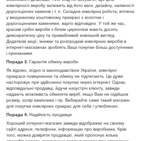
ювелірного виробу залежить від його ваги, дизайну, наявності
дорогоцінних каменів і т. п. Складна ювелірна робота, втілена
у вишуканому коштовному прикрасі з золотом і
дорогоцінними каменями, варто відповідно. У той же час,
красиві срібні вироби з білим цирконієм мають досить
демократичну ціну та привабливий зовнішній вигляд.
Додаткові акції, знижки та розпродажі ювелірних виробів в
інтернет-магазинах зроблять Ваші покупки більш доступними
і приємними.
Порада 3.
Гарантія обміну вироби.
Як відомо, згідно із законодавством України, ювелірні
прикраси поверненню та обміну не підлягають. Це дуже
насторожує при здійсненні покупки через інтернет. Однак,
відповідальні продавці, йдучи назустріч клієнту, завжди
надають можливість обміняти виріб, якщо Вам не підійшов
розмір, колір камінчика і пр. Вибирайте саме такий магазин
для покупки ювелірних прикрас для себе і улюблених.
Порада 4.
Надійність продавця.
Хороший інтернет-магазин завжди відображає на своєму
сайті адреси, телефони, інформацію про виробника. Крім
того, можна довіряти продавцю, який пропонує кілька