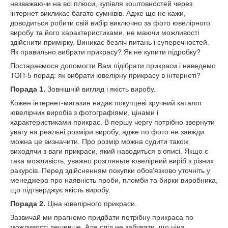
незважаючи на всі плюси, купівля коштовностей через
інтернет викликає багато сумнівів. Адже що не кажи,
доводиться робити свій вибір виключно за фото ювелірного
виробу та його характеристиками, не маючи можливості
здійснити примірку. Виникає безліч питань і суперечностей.
Як правильно вибрати прикрасу? Як не купити підробку?
Постараємося допомогти Вам підібрати прикраси і наведемо
ТОП-5 порад: як вибрати ювелірну прикрасу в інтернеті?
Порада 1.
Зовнішній вигляд і якість виробу.
Кожен інтернет-магазин надає покупцеві зручний каталог
ювелірних виробів з фотографіями, цінами і
характеристиками прикрас. В першу чергу потрібно звернути
увагу на реальні розміри виробу, адже по фото не завжди
можна це визначити. Про розмір можна судити також
виходячи з ваги прикраси, який наводиться в описі. Якщо є
така можливість, уважно розгляньте ювелірний виріб з різних
ракурсів. Перед здійсненням покупки обов'язково уточніть у
менеджера про наявність проби, пломби та бирки виробника,
що підтверджує якість виробу.
Порада 2.
Ціна ювелірного прикраси.
Зазвичай ми прагнемо придбати потрібну прикраса по
можливості дешевше. Але слід не забувати, що ціна