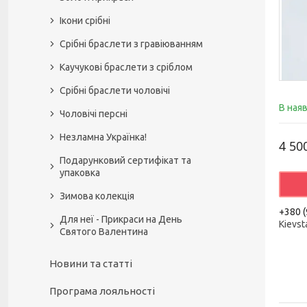
Ікони срібні
Срібні браслети з гравіюванням
Каучукові браслети з сріблом
Срібні браслети чоловічі
В ная
Чоловічі персні
Незламна Українка!
4 50
Подарунковий сертифікат та
упаковка
Зимова колекція
+380 (
Для неї - Прикраси на День
Kievst
Святого Валентина
Новини та статті
Програма лояльності