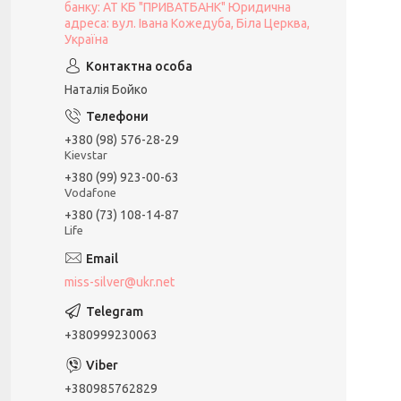
банку: АТ КБ "ПРИВАТБАНК" Юридична
адреса: вул. Івана Кожедуба, Біла Церква,
Україна
Наталія Бойко
+380 (98) 576-28-29
Kievstar
+380 (99) 923-00-63
Vodafone
+380 (73) 108-14-87
Life
miss-silver@ukr.net
+380999230063
+380985762829