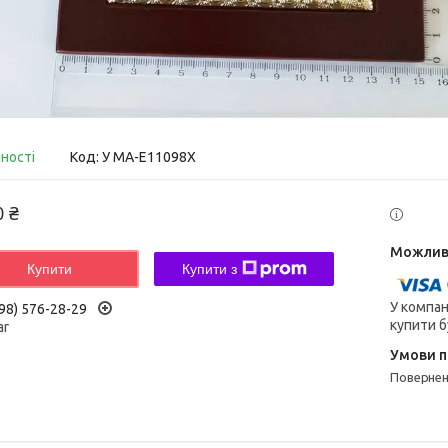
вності
Код:
У МА-Е11098Х
0 ₴
Купити
Купити з
У компан
98) 576-28-29
купити б
ar
поверне