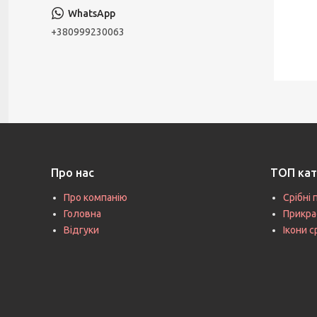
+380999230063
Про нас
ТОП кат
Про компанію
Срібні 
Головна
Прикра
Відгуки
Ікони с