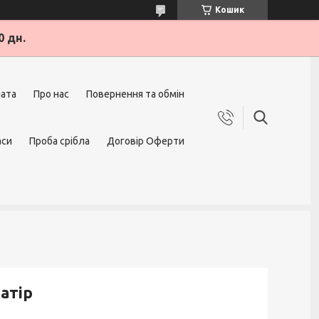
Кошик
0 дн.
лата
Про нас
Повернення та обмін
аси
Проба срібла
Договір Оферти
Матір