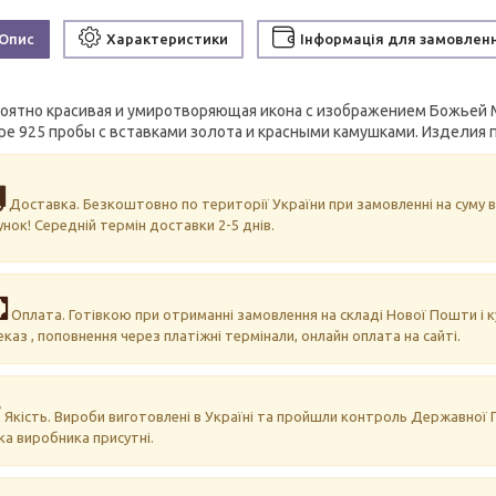
Опис
Характеристики
Інформація для замовлен
оятно красивая и умиротворяющая икона с изображением Божьей 
ре 925 пробы с вставками золота и красными камушками. Изделия п
Доставка. Безкоштовно по території України при замовленні на суму ві
унок! Середній термін доставки 2-5 днів.
Оплата. Готівкою при отриманні замовлення на складі Нової Пошти і ку
еказ , поповнення через платіжні термінали, онлайн оплата на сайті.
Якість. Вироби виготовлені в Україні та пройшли контроль Державної П
ка виробника присутні.