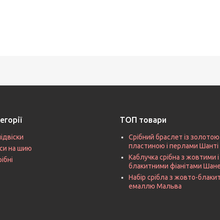
егорії
ТОП товари
підвіски
Срібний браслет із золотою
пластиною і перлами Шанті
си на шию
Каблучка срібна з жовтими і
рібні
блакитними фіанітами Шан
Набір срібла з жовто-блак
емаллю Мальва