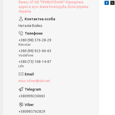
банку: АТ КБ "ПРИВАТБАНК" Юридична
адреса: вул. Івана Кожедуба, Біла Церква,
Україна
Наталія Бойко
+380 (98) 576-28-29
Kievstar
+380 (99) 923-00-63
Vodafone
+380 (73) 108-14-87
Life
miss-silver@ukr.net
+380999230063
+380985762829