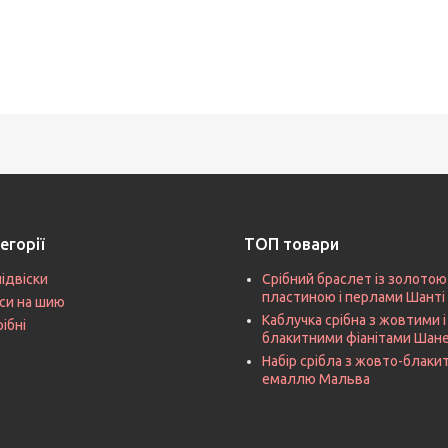
егорії
ТОП товари
підвіски
Срібний браслет із золотою
пластиною і перлами Шанті
си на шию
Каблучка срібна з жовтими і
рібні
блакитними фіанітами Шан
Набір срібла з жовто-блак
емаллю Мальва