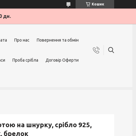
Кошик
0 дн.
лата
Про нас
Повернення та обмін
аси
Проба срібла
Договір Оферти
тою на шнурку, срібло 925,
, брелок