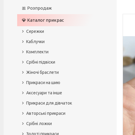
🎀 Розпродаж
💎 Каталог прикрас
Сережки
Каблучки
Комплекти
Срібні підвіски
Жіночі браслети
Прикраси на шию
Аксесуари та інше
Прикраси для дівчаток
Авторські прикраси
Срібні ложки
Золоті прикраси