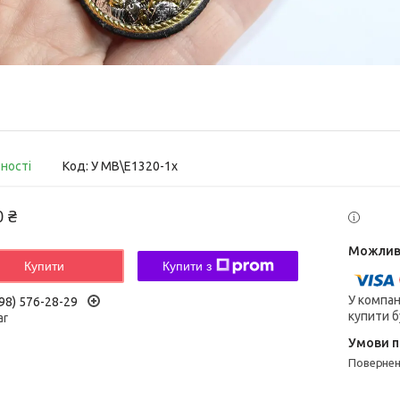
вності
Код:
У MB\E1320-1x
0 ₴
Купити
Купити з
У компан
98) 576-28-29
купити б
ar
поверне