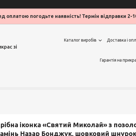
д оплатою погодьте наявність! Термін відправки 2-1
Каталог виробів
Доставка і оп
крас зі
Гарантія на прикр
рібна іконка «Святий Миколай» з позоло
амінь Назар Бонджук, шовковий шнурок