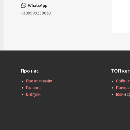
+380999230063
Про нас
ТОП кат
Про компанію
Срібні 
Головна
Прикра
Відгуки
Ікони с