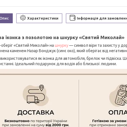
Опис
Характеристики
Інформація для замовлен
на іконка з позолотою на шнурку «Святий Миколай»
а-оберіг «Святий Миколай» на
шнурку
— символ віри та захисту у дор
ена каменем Назар Бонджук (синє око), який оберігає від негативно
використовуватися як іконка для автомобіля, брелок чи підвіска. 
истанні. Ідеальний подарунок для водія або близької людини.