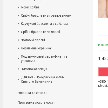
Ікони срібні
Срібні браслети з гравіюванням
Каучукові браслети з сріблом
Срібні браслети чоловічі
Чоловічі персні
В ная
Незламна Українка!
Подарунковий сертифікат та
1 42
упаковка
Зимова колекція
Для неї - Прикраси на День
Святого Валентина
+380 (
Kievst
Новини та статті
Програма лояльності